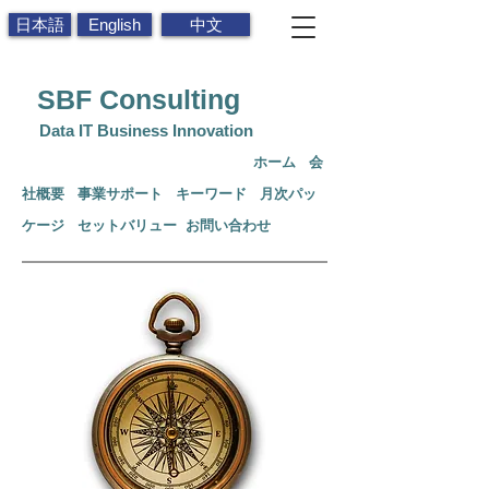
日本語
English
中文
SBF
Consulting
Data IT Business Innovation
ホー
ム
会
社
概
要
事業サポート
キーワード
月次パッ
ケージ
セットバリュー
お
問い合わせ