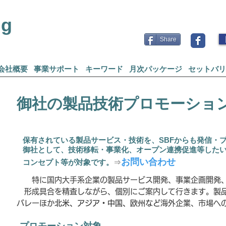
ng
Share
会社概要
事業サポート
キーワード
月次パッケージ
セットバリ
御社の製品技術プロモーショ
保有されている製品サービス・技術を、SBFからも発信・
御社として、技術移転・事業化、
オープン連携促進等した
お問い合わせ
コンセプト等が対象です。
⇒
特に国内大手系企業の製品サービス開発、事業企画開発、
形成具合を精査しながら、個別にご案内して行きます。
製
バレーほか
北米、アジア・中国、欧州など
海外企業、
市場へ