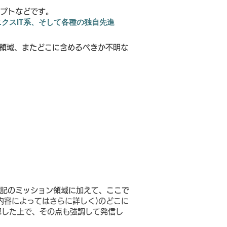
プトなどです。
クスIT系、そして各種の独
自先進
領域、またどこに含めるべきか不明
な
ど
記のミッション領域に加えて、ここで
内容によってはさらに詳しく)のどこに
認した
上で、その点も強調して発信し
。