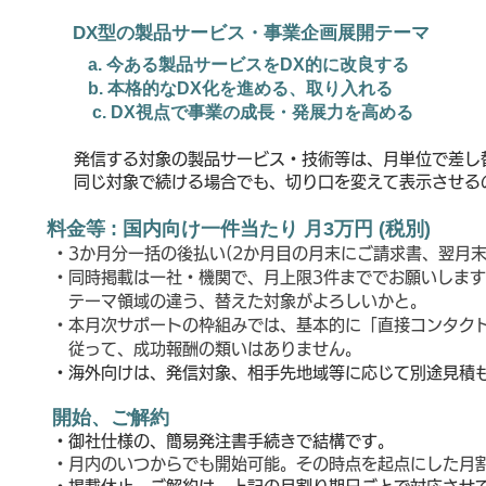
DX型の製品サービス
・
事業企画展開テーマ
a. 今ある製品サービスをDX的に改良する
b. 本格的なDX化を進める、取り入れる
c. DX視点で事業の成長・発展力を高める
​
発信する対象の製品サービス・技術等は、月単位で差し
同じ対象で続ける場合でも、切り口を変えて表示させる
料金等 : 国内向け一件当たり 月3万円 (税別)
・3か月分一括の後払い(2か月目の月末にご請求書、翌月末
・同時掲載は一社・機関で、月上限3件まででお願いします
テーマ領域の違う、替えた対象がよろしいかと。
・本月次サポートの枠組みでは、基本的に「直接コンタク
従って、成功報酬の類いはありません。
・海外向けは、発信対象、相手先地域等に応じて別途見積
開始、ご解約
・御社仕様の、簡易発注書手続きで結構です。
・月内のいつからでも開始可能。その時点を起点にした
月