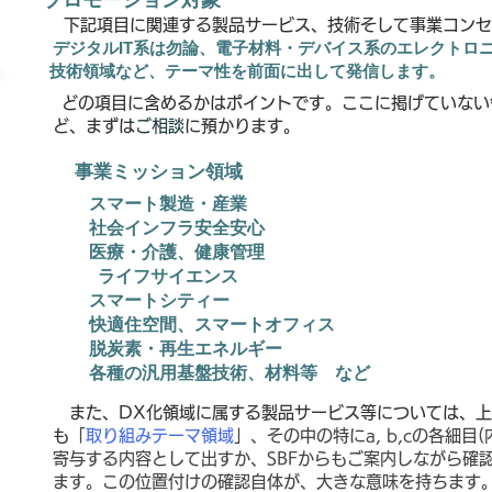
プロモーション対象
下記項目に関連する製品サービス、技術そして事業コンセ
デジタル
IT系は勿論、電子材料・デバイス系のエレクトロニ
​
技術領域など、テーマ性を前面に出して発信します。
どの項目に含めるかはポイントです
。
ここに掲げていない
ど、
まずは
ご相談
に預かります。
事業ミッション領域
スマート製造・産業
社会インフラ安全安心
医療・介護、健康管理
ライフサイエンス
スマートシティー
快適住空間、スマートオフィス
脱炭素・再生エネルギー
各種の汎用基盤技術、材料等 な
また、DX化領域に属する製品サービス等については、
上
も
「
取り組みテーマ領域
」、
その中の特に
a, b,c
の各細目(
寄与する内容として出すか、SBFからもご案内しながら確
ます。
この位置付けの確認自体が、大きな意味を持ちます