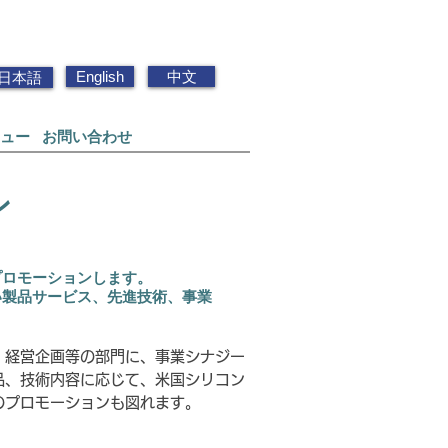
English
中文
日本語
ュー
お
問い合わせ
ン
プロモーションします。
い製品サービス、先進技術、事業
経営企画等の部門
に、事業シナジー
品、技術内容に応じて、米国シリコン
のプロモーションも図れます。