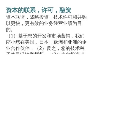
资本的联系，许可，融资
资本联盟，战略投资，技术许可和并购
以更快，更有效的业务经营业绩为目
的。
（1）基于您的开发和市场营销，我们
缩小您在美国，日本，欧洲和亚洲的企
业合作伙伴，（2）反之，您的技术种
子的灵活性和授权，（3）来自投资者
的资金，（4）我们支持战略管理的整
合/ 并购等的每一个步骤。
并购交易流程
通过并购确认的业务目标和需求
对于并购提议，预查卖方公司，以确保
目标人群
并购协议书
提供的卖方公司的初始和后续信息
通过卖方代理协商条件（并购的购买价
格，表格等）
基本协议合同意向书的推论（意向书）